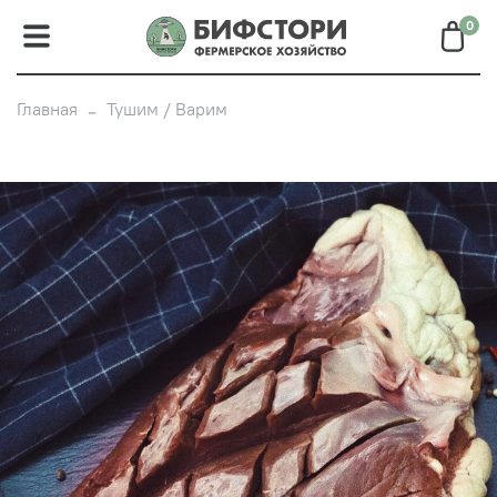
0
Главная
Тушим / Варим