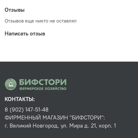
функциональных добавок (влагоудержатели,
растительные белки, консерванты и усилители вкусов)
Отзывы
в общем все то, что делает полуфабрикаты дешевыми.
По сути, все это вы могли бы приготовить и сами, с
Отзывов еще никто не оставлял
нашей продукцией вы просто экономите время,
оставаясь уверенными в качестве того, чем вы кормите
Написать отзыв
своих детей и семью.
КОНТАКТЫ:
8 (902) 147-51-48
ФИРМЕННЫЙ МАГАЗИН "БИФСТОРИ":
г. Великий Новгород, ул. Мира д. 21, корп. 1