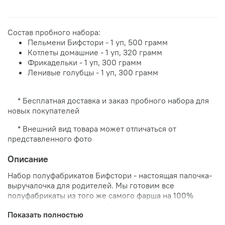
Состав пробного набора:
Пельмени Бифстори - 1 уп, 500 грамм
Котлеты домашние - 1 уп, 320 грамм
Фрикадельки - 1 уп, 300 грамм
Ленивые голубцы - 1 уп, 300 грамм
* Бесплатная доставка и заказ пробного набора для
новых покупателей
* Внешний вид товара может отличаться от
представленного фото
Описание
Набор полуфабрикатов Бифстори - настоящая палочка-
выручалочка для родителей. Мы готовим все
полуфабрикаты из того же самого фарша на 100%
состоящего из фермерской говядины, этот фарш можно
Показать полностью
приобрести у вас на сайте. Мы
Не используем
никаких