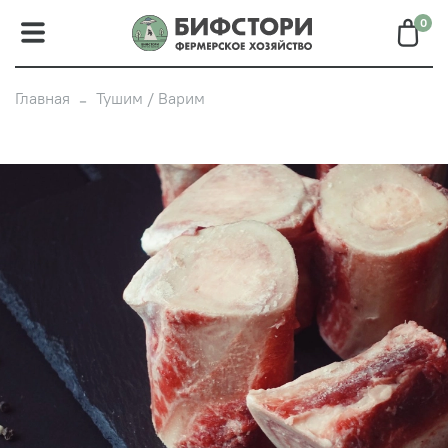
0
Главная
Тушим / Варим